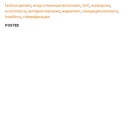
fashion-ритейл
,
искусственный интеллект
,
UGC
,
конверсия
,
ecommerce
,
интернет-магазин
,
маркетинг
,
генерация контента
,
headless
,
геймификация
POSTED