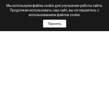
Мы используем файлы cookie для улучшения работы сайта.
Продолжая использовать наш сайт, вы соглашаетесь с
использованием файлов cookie.
Принять
+7 (995) 103-99-03
Свяжитесь с нами
hello@astrio.ru
г. Ульяновск, ул. Рылеева, 21А
Мы в соцсетях