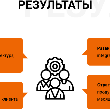
РЕЗУЛЬТАТЫ
Разви
ектура,
integ
Страт
проду
 клиента
месяц