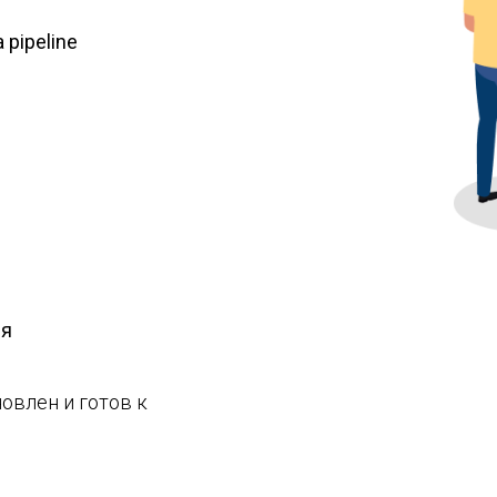
pipeline
ия
овлен и готов к