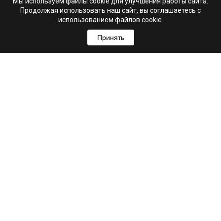
Мы используем файлы cookie для улучшения работы сайта.
Продолжая использовать наш сайт, вы соглашаетесь с
использованием файлов cookie.
Принять
+7 (995) 103-99-03
Свяжитесь с нами
hello@astrio.ru
г. Ульяновск, ул. Рылеева, 21А
Мы в соцсетях