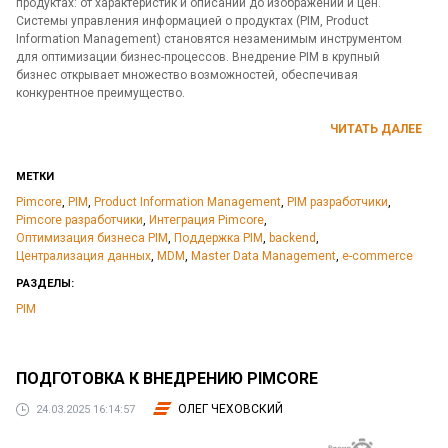
продуктах: от характеристик и описаний до изображений и цен.
Системы управления информацией о продуктах (PIM, Product
Information Management) становятся незаменимым инструментом
для оптимизации бизнес-процессов. Внедрение PIM в крупный
бизнес открывает множество возможностей, обеспечивая
конкурентное преимущество.
ЧИТАТЬ ДАЛЕЕ
МЕТКИ
Pimcore
,
PIM
,
Product Information Management
,
PIM разработчики
,
Pimcore разработчики
,
Интеграция Pimcore
,
Оптимизация бизнеса PIM
,
Поддержка PIM
,
backend
,
Централизация данных
,
MDM
,
Master Data Management
,
e-commerce
РАЗДЕЛЫ:
PIM
ПОДГОТОВКА К ВНЕДРЕНИЮ PIMCORE
ОЛЕГ ЧЕХОВСКИЙ
24.03.2025 16:14:57