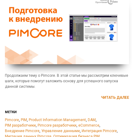
Продолжаем тему о Pimcore. В этой статье мы рассмотрим ключевые
шаги, которые помогут заложить основу для успешного запуска
данной системы.
ЧИТАТЬ ДАЛЕЕ
МЕТКИ
Pimcore
,
PIM
,
Product Information Management
,
DAM
,
PIM разработчики
,
Pimcore разработчики
,
eCommerce
,
Внедрение Pimcore
,
Управление данными
,
Интеграция Pimcore
,
Миграция данных Pimcore
,
Оптимизация бизнеса PIM
,