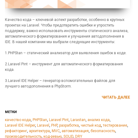
Качество кода – ключевой аспект разработки, особенно в крупных
проектах на Laravel. Чтобы предотвратить ошибки и упростить
поддержку, важно использовать инструменты статического анализа,
автоматического форматирования и улучшения автодополнения в
IDE. В нашей компании мы выбрали следующие инструменты:
1.PHPStan – статический анализатор для выявления ошибок в коде.
2.Laravel Pint – инструмент для автоматического форматирования
кода.
3.Laravel IDE Helper – генератор вспомогательных файлов для
лучшего автодополнения в PhpStorm.
ЧИТАТЬ ДАЛЕЕ
МЕТКИ
качество кода
,
PHPStan
,
Laravel Pint
,
Larastan
,
анализ кода
,
Laravel IDE Helper
,
Laravel
,
PHP
,
разработка
,
чистый код
,
тестирование
,
рефакторинг
,
архитектура
,
MVC
,
автоматизация
,
безопасность
,
производительность
,
код-ревью
,
SOLID
,
DRY