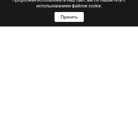
Продолжая использовать наш сайт, вы соглашаетесь с
использованием файлов cookie.
Принять
+7 (995) 103-99-03
Свяжитесь с нами
hello@astrio.ru
г. Ульяновск, ул. Рылеева, 21А
Мы в соцсетях