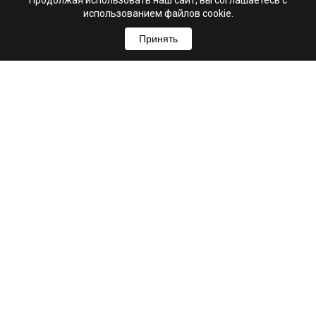
Продолжая использовать наш сайт, вы соглашаетесь с
использованием файлов cookie.
Принять
+7 (995) 103-99-03
Свяжитесь с нами
hello@astrio.ru
г. Ульяновск, ул. Рылеева, 21А
Мы в соцсетях