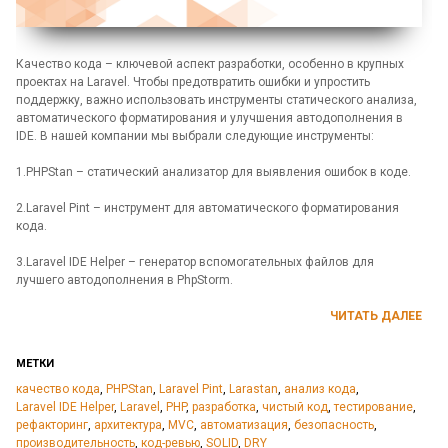
Качество кода – ключевой аспект разработки, особенно в крупных
проектах на Laravel. Чтобы предотвратить ошибки и упростить
поддержку, важно использовать инструменты статического анализа,
автоматического форматирования и улучшения автодополнения в
IDE. В нашей компании мы выбрали следующие инструменты:
1.PHPStan – статический анализатор для выявления ошибок в коде.
2.Laravel Pint – инструмент для автоматического форматирования
кода.
3.Laravel IDE Helper – генератор вспомогательных файлов для
лучшего автодополнения в PhpStorm.
ЧИТАТЬ ДАЛЕЕ
МЕТКИ
качество кода
,
PHPStan
,
Laravel Pint
,
Larastan
,
анализ кода
,
Laravel IDE Helper
,
Laravel
,
PHP
,
разработка
,
чистый код
,
тестирование
,
рефакторинг
,
архитектура
,
MVC
,
автоматизация
,
безопасность
,
производительность
,
код-ревью
,
SOLID
,
DRY