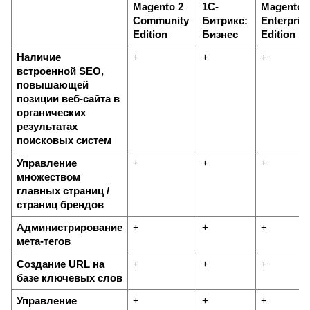
Magento 2 
1С-
Magento 2
Community 
Битрикс: 
Enterprise
Edition
Бизнес
Edition
Наличие 
+
+
+
встроенной SEO, 
повышающей 
позиции веб-сайта в 
органических 
результатах 
поисковых систем
Управление 
+
+
+
множеством 
главных страниц / 
страниц брендов
Администрирование 
+
+
+
мета-тегов
Создание URL на 
+
+
+
базе ключевых слов
Управление 
+
+
+