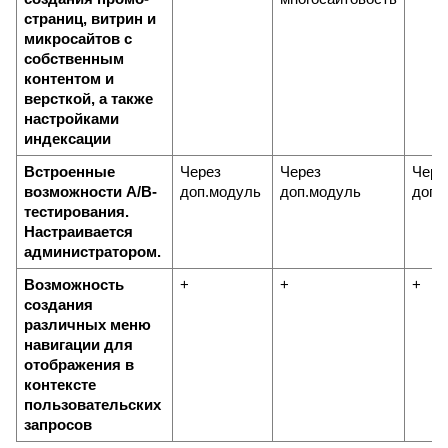
страниц, витрин и 
микросайтов с 
собственным 
контентом и 
версткой, а также 
настройками 
индексации
Встроенные 
Через 
Через 
Через
возможности А/В-
доп.модуль
доп.модуль
доп.
тестирования. 
Настраивается 
администратором.
Возможность 
+
+
+
создания 
различных меню 
навигации для 
отображения в 
контексте 
пользовательских 
запросов