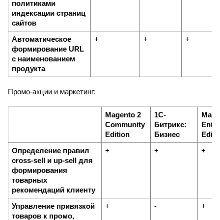
политиками 
индексации страниц 
сайтов
Автоматическое 
+
+
+
формирование URL 
с наименованием 
продукта
Промо-акции и маркетинг:
Magento 2 
1С-
Magen
Community 
Битрикс: 
Enter
Edition
Бизнес
Editi
Определение правил 
+
+
+
cross-sell и up-sell для 
формирования 
товарных 
рекомендаций клиенту
Управление привязкой 
+
-
+
товаров к промо, 