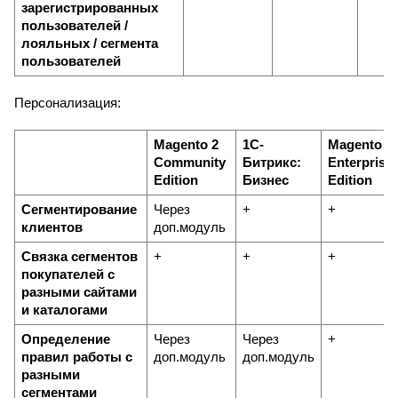
зарегистрированных 
пользователей / 
лояльных / сегмента 
пользователей
Персонализация:
Magento 2 
1С-
Magento 2 
Community 
Битрикс: 
Enterprise 
Edition
Бизнес
Edition
Сегментирование 
Через 
+
+
клиентов
доп.модуль
Связка сегментов 
+
+
+
покупателей с 
разными сайтами 
и каталогами
Определение 
Через 
Через 
+
правил работы с 
доп.модуль
доп.модуль
разными 
сегментами 