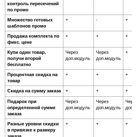
контроль пересечений 
по промо
Множество готовых 
+
-
+
шаблонов промо
Продажа комплекта по 
+
+
+
фикс. цене
Купи один товар, 
Через 
Через 
+
получи второй 
доп.модуль
доп.модуль
бесплатно
Процентная скидка на 
+
+
+
товар
Скидка на сумму заказа
+
+
+
Подарок при 
Через 
Через 
Через
определенной сумме 
доп.модуль
доп.модуль
доп.
заказа
Разные уровни скидки 
+
+
+
в привязке к размеру 
заказа