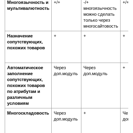
Многоязычность и 
+/+
-/+ 
+/+
мультивалютность
многоязычность 
можно сделать 
только через 
многосайтовость
Назначение 
+
+
+
сопутствующих, 
похожих товаров
Автоматическое 
Через 
Через 
+
заполнение 
доп.модуль
доп.модуль
сопутствующих, 
похожих товаров 
по атрибутам и 
различным 
условиям
Многоскладовость
Через 
+
Через
доп.модуль
доп.