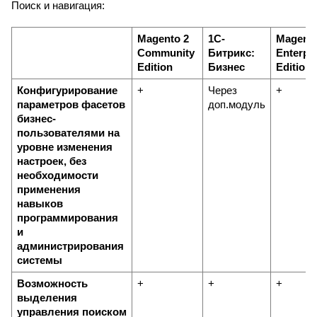
Поиск и навигация:
Magento 2 
1С-
Magento
Community 
Битрикс: 
Enterpri
Edition
Бизнес
Edition
Конфигурирование 
+
Через 
+
параметров фасетов 
доп.модуль
бизнес-
пользователями на 
уровне изменения 
настроек, без 
необходимости 
применения 
навыков 
программирования 
и 
администрирования 
системы
Возможность 
+
+
+
выделения 
управления поиском 