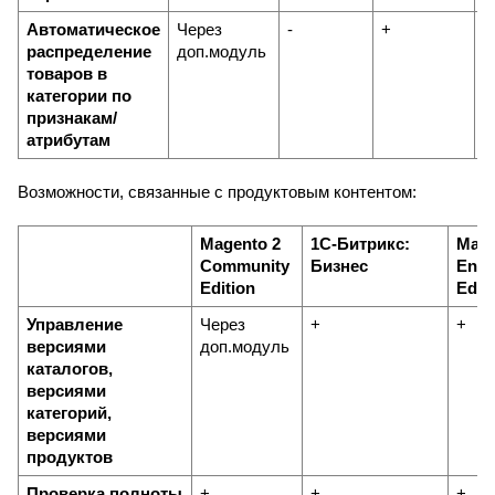
Автоматическое 
Через 
-
+
-
распределение 
доп.модуль
товаров в 
категории по 
признакам/
атрибутам
Возможности, связанные с продуктовым контентом:
Magento 2 
1С-Битрикс: 
Mage
Community 
Бизнес
Enter
Edition
Edit
Управление 
Через 
+
+
версиями 
доп.модуль
каталогов, 
версиями 
категорий, 
версиями 
продуктов
Проверка полноты 
+
+
+