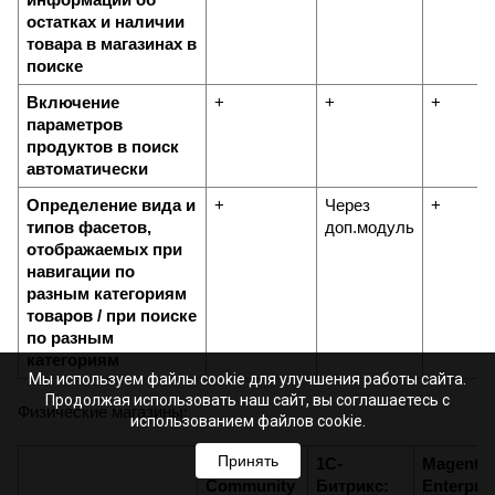
информации об 
остатках и наличии 
товара в магазинах в 
поиске
Включение 
+
+
+
параметров 
продуктов в поиск 
автоматически
Определение вида и 
+
Через 
+
типов фасетов, 
доп.модуль
отображаемых при 
навигации по 
разным категориям 
товаров / при поиске 
по разным 
категориям
Мы используем файлы cookie для улучшения работы сайта.
Продолжая использовать наш сайт, вы соглашаетесь с
Физические магазины:
использованием файлов cookie.
Принять
Magento 2 
1С-
Magento 2
Community 
Битрикс: 
Enterpris