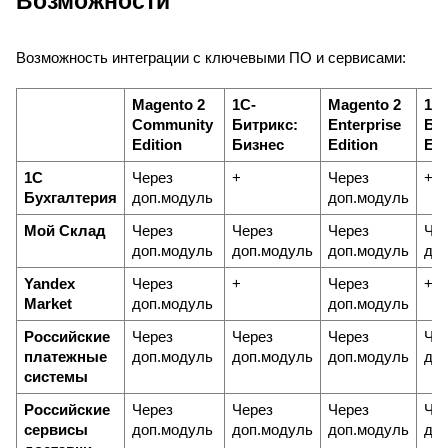
Возможности
Возможность интеграции с ключевыми ПО и сервисами:
Magento 2 
1С-
Magento 2 
1С-
Community 
Битрикс: 
Enterprise 
Бит
Edition
Бизнес
Edition
Ent
1С 
Через 
+
Через 
+
Бухгалтерия
доп.модуль
доп.модуль
Мой Склад
Через 
Через 
Через 
Чер
доп.модуль
доп.модуль
доп.модуль
доп
Yandex 
Через 
+
Через 
+
Market
доп.модуль
доп.модуль
Российские 
Через 
Через 
Через 
Чер
платежные 
доп.модуль
доп.модуль
доп.модуль
доп
системы
Российские 
Через 
Через 
Через 
Чер
сервисы 
доп.модуль
доп.модуль
доп.модуль
доп