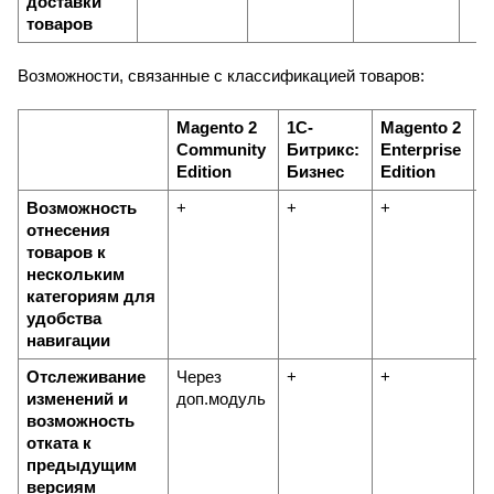
доставки 
товаров
Возможности, связанные с классификацией товаров:
Magento 2 
1С-
Magento 2 
1
Community 
Битрикс: 
Enterprise 
Б
Edition
Бизнес
Edition
E
Возможность 
+
+
+
+
отнесения 
товаров к 
нескольким 
категориям для 
удобства 
навигации
Отслеживание 
Через 
+
+
+
изменений и 
доп.модуль
возможность 
отката к 
предыдущим 
версиям