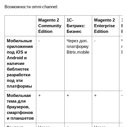
Возможности omni-channel:
Magento 2 
1С-
Magento 2 
1С
Community 
Битрикс: 
Enterprise 
Би
Edition
Бизнес
Edition
En
Мобильные 
-
Через доп. 
-
Чер
приложения 
платформу 
пл
под iOS и 
Bitrix.mobile
Bit
Android и 
наличие 
библиотек 
разработки 
под эти 
платформы
Мобильная 
+
+
+
+
тема для 
браузеров, 
смартфонов 
и планшетов