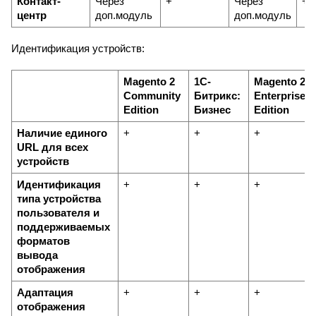
Контакт-
Через 
+
Через 
+
центр
доп.модуль
доп.модуль
Идентификация устройств:
Magento 2 
1С-
Magento 2 
Community 
Битрикс: 
Enterprise 
Edition
Бизнес
Edition
Наличие единого 
+
+
+
URL для всех 
устройств
Идентификация 
+
+
+
типа устройства 
пользователя и 
поддерживаемых 
форматов 
вывода 
отображения
Адаптация 
+
+
+
отображения 