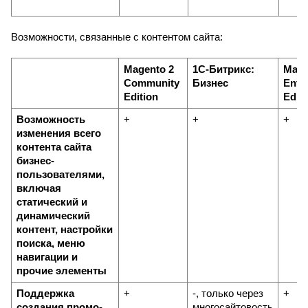
Возможности, связанные с контентом сайта:
Magento 2 
1С-Битрикс: 
Mage
Community 
Бизнес
Enter
Edition
Editi
Возможность 
+
+
+
изменения всего 
контента сайта 
бизнес-
пользователями, 
включая 
статический и 
динамический 
контент, настройки 
поиска, меню 
навигации и 
прочие элементы
Поддержка 
+
-, только через 
+
создания промо-
многосайтовость