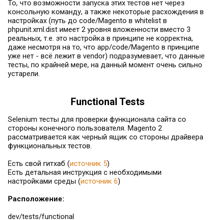
То, что возможности запуска этих тестов нет через
консольную команду, а также некоторые расхождения в
настройках (путь до code/Magento в whitelist в
phpunit.xml.dist имеет 2 уровня вложенности вместо 3
реальных, т.е. это настройка в принципе не корректна,
даже несмотря на то, что app/code/Magento в принципе
уже нет - всё лежит в vendor) подразумевает, что данные
тесты, по крайней мере, на данный момент очень сильно
устарели.
Functional Tests
Selenium тесты для проверки функционала сайта со
стороны конечного пользователя. Magento 2
рассматривается как черный ящик со стороны драйвера
функциональных тестов.
Есть свой гитхаб (
источник 5
)
Есть детальная инструкция с необходимыми
настройками среды (
источник 6
)
Расположение:
dev/tests/functional