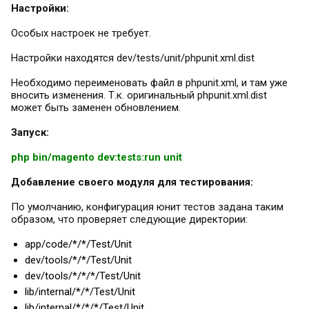
Настройки:
Особых настроек не требует.
Настройки находятся dev/tests/unit/phpunit.xml.dist
Необходимо переименовать файл в phpunit.xml, и там уже
вносить изменения. Т.к. оригинальный phpunit.xml.dist
может быть заменен обновлением.
Запуск:
php bin/magento dev:tests:run unit
Добавление своего модуля для тестирования:
По умолчанию, конфигурация юнит тестов задана таким
образом, что проверяет следующие директории:
app/code/*/*/Test/Unit
dev/tools/*/*/Test/Unit
dev/tools/*/*/*/Test/Unit
lib/internal/*/*/Test/Unit
lib/internal/*/*/*/Test/Unit