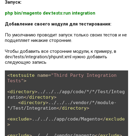
Запуск:
php bin/magento dev:tests:run integration
Добавление своего модуля для тестирования:
По умолчанию проводит запуск только своих тестов и не
подцепляет никакие сторонние.
Чтобы добавить все сторонние модули, к примеру, в
dev/tests/integration/phpunit.xml нужно добавить
следующую запись
<
testsuite
name
=
"Third Party Integration 
Tests"
>
<
directory
>
../../../app/code/*/*/Test/Integ
ration
</
directory
>
<
directory
>
../../../vendor/*/module-
*/Test/Integration
</
directory
>
<
exclude
>
../../../app/code/Magento
</
exclude
>
<
exclude
>
../../../vendor/magento
</
exclude
>