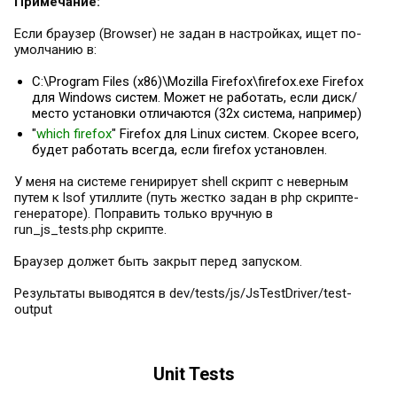
Примечание:
Если браузер (Browser) не задан в настройках, ищет по-
умолчанию в:
C:\Program Files (x86)\Mozilla Firefox\firefox.exe Firefox
для Windows систем. Может не работать, если диск/
место установки отличаются (32х система, например)
"
which firefox
" Firefox для Linux систем. Скорее всего,
будет работать всегда, если firefox установлен.
У меня на системе генирирует shell скрипт с неверным
путем к lsof утиллите (путь жестко задан в php скрипте-
генераторе). Поправить только вручную в
run_js_tests.php скрипте.
Браузер должет быть закрыт перед запуском.
Результаты выводятся в dev/tests/js/JsTestDriver/test-
output
Unit Tests