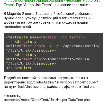
../../../vendor/phpunit/phpunit/phpunit --testsuite "Astrio Unit
Tests"
. Где "Astrio Unit Tests" - название тест suite'а.
В Magento 2 всего 1 testsuite. Чтобы свой добавить,
нужно обернуть существующий в тег <testsuites> и
добавить на том же уровне, что и существующий
<testsuite> свой
<
testsuite
name
=
"Astrio Unit Tests"
>
<
directory
suffix
=
"Test.php"
>
../../../app/code/Astrio/
*/Test/Unit
</
directory
>
<
directory
suffix
=
"Test.php"
>
vendor/astrio/module-
*/Test/Unit
</
directory
>
</
testsuite
>
Подобная настройка позволит запустить тесты в
директориях app/code/Astrio/* и vendor/astrio/module-*
по пути Test/Unit все php файлы с суффиксом Test.php.
Например,
app/code/Astrio/Core/Test/Unit/Helper/DataTest.php