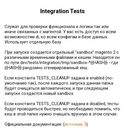
Integration Tests
Служат для проверки функционала и логики так или
иначе связанных с магентой. У вас есть доступ ко всем
возможностям di, ко всем конфигам и базе данных.
Использует отдельную базу.
При запуске создается отдельный "sandbox" magento 2 с
различными временными файлами и кешем. Находится он
по пути dev/tests/integration/tmp/sandbox-*{{HASH}} - где
{{HASH}} рандомно сгенирированный хеш.
Если константа TESTS_CLEANUP задана в enabled (по-
умолчанию так), после каждого запуска данная папка
будет очищаться автоматически, и при следующем
запуске создастся новый sandbox.
Если константа TESTS_CLEANUP задана в disabled, тесты
будут проводиться быстрее, но необходимо помнить, что
кеш в этой папке нужно очищать вручную в этом случае.
Официальная документация: (
источник 3
)