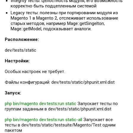
Integrity тесты: целостность модуля, его возможность
корректно быть подцепленным системой
Legacy тесты: полезны при портировании модуля из
Magento 1 в Magento 2, отслеживает использование
старых методов, например Mage::getSingelton,
Mage::getModel, подсказывает аналоги.
Расположение:
dev/tests/static
Настройки:
Особых настроек не требует.
Файлы конфигураций: dev/tests/static/phpunit.xml.dist
Запуск:
php bin/magento dev:tests:run static
Запускает тесты по
группам заданным в dev/tests/static/phpunit.xml.dist
php bin/magento dev:tests:run static-all
Запускает все
тесты в dev/tests/static/testsuite/Magento/Test одним
пакетом