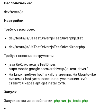
Расположение:
dev/tests/js
Настройки:
Требуют настроек:
dev/tests/js/JsTestDriver/jsTestDriver.php.dist
dev/tests/js/JsTestDriver/jsTestDriverOrder.php
Требует внешние иструменты
java библиотека jsTestDriver:
https://code.google.com/archive/p/js-test-driver/
На Linux требует lsof и xvfb утиллиты. На Ubuntu-like
системах lsof установлена по-умолчанию. xvfb
ставится через apt-get install xvfb.
Запуск:
Запускаются из своей папки:
php run_js_tests.php