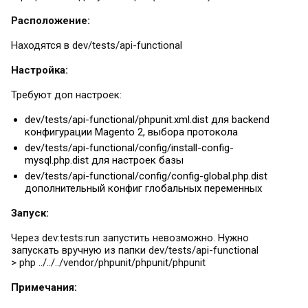
Расположение:
Находятся в dev/tests/api-functional
Настройка:
Требуют доп настроек:
dev/tests/api-functional/phpunit.xml.dist для backend
конфигурации Magento 2, выбора протокола
dev/tests/api-functional/config/install-config-
mysql.php.dist для настроек базы
dev/tests/api-functional/config/config-global.php.dist
дополнительный конфиг глобальных переменных
Запуск:
Через dev:tests:run запустить невозможно. Нужно
запускать вручную из папки dev/tests/api-functional
> php ../../../vendor/phpunit/phpunit/phpunit
Примечания: