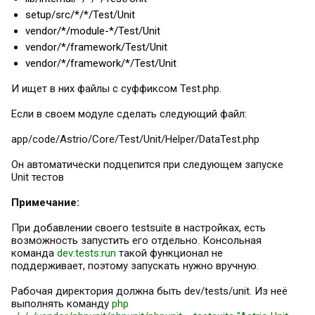
setup/src/*/*/Test/Unit
vendor/*/module-*/Test/Unit
vendor/*/framework/Test/Unit
vendor/*/framework/*/Test/Unit
И ищет в них файлы с суффиксом Test.php.
Если в своем модуле сделать следующий файл:
app/code/Astrio/Core/Test/Unit/Helper/DataTest.php
Он автоматически подцепится при следующем запуске
Unit тестов
Примечание:
При добавлении своего testsuite в настройках, есть
возможность запустить его отдельно. Консольная
команда
dev:tests:run
такой функционал не
поддерживает, поэтому запускать нужно вручную.
Рабочая директория должна быть dev/tests/unit. Из неё
выполнять команду
php