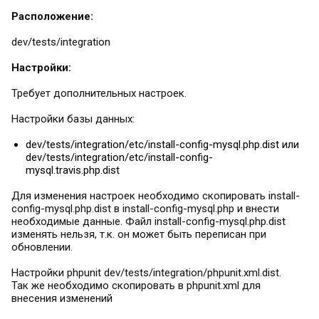
Расположение:
dev/tests/integration
Настройки:
Требует дополнительных настроек.
Настройки базы данных:
dev/tests/integration/etc/install-config-mysql.php.dist или
dev/tests/integration/etc/install-config-
mysql.travis.php.dist
Для изменения настроек необходимо скопировать install-
config-mysql.php.dist в install-config-mysql.php и внести
необходимые данные. Файл install-config-mysql.php.dist
изменять нельзя, т.к. он может быть переписан при
обновлении.
Настройки phpunit dev/tests/integration/phpunit.xml.dist.
Так же необходимо скопировать в phpunit.xml для
внесения изменений