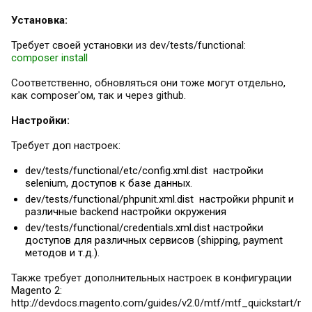
Установка:
Требует своей установки из dev/tests/functional:
composer install
Соответственно, обновляться они тоже могут отдельно,
как composer'ом, так и через github.
Настройки:
Требует доп настроек:
dev/tests/functional/etc/config.xml.dist настройки
selenium, доступов к базе данных.
dev/tests/functional/phpunit.xml.dist настройки phpunit и
различные backend настройки окружения
dev/tests/functional/credentials.xml.dist настройки
доступов для различных сервисов (shipping, payment
методов и т.д.).
Также требует дополнительных настроек в конфигурации
Magento 2:
http://devdocs.magento.com/guides/v2.0/mtf/mtf_quickstart/mt