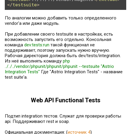
</
testsuite
>
По аналогии можно добавить только определенного
vendor'а или даже модуль.
При добавлении своего testsuite в настройках, есть
возможность запустить его отдельно. Консольная
команда
dev:tests:run
такой функционал не
поддерживает, поэтому запускать нужно вручную.
Рабочая директория должна быть dev/tests/integration.
Из неё выполнять команду
php
../../../vendor/phpunit/phpunit/phpunit --testsuite "Astrio
Integration Tests"
Где "Astrio Integration Tests" - название
test suite'а.
Web API Functional Tests
Подтип integration тестов. Служат для проверки работы
api. Поддерживают rest и soap.
Официальная документация: (
источник 4
)