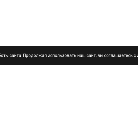
оты сайта. Продолжая использовать наш сайт, вы соглашаетесь с 
rio.ru
Услуги
ас
Дизайн и проекти
кансии
Разработка и инте
иенты
Поддержка и раз