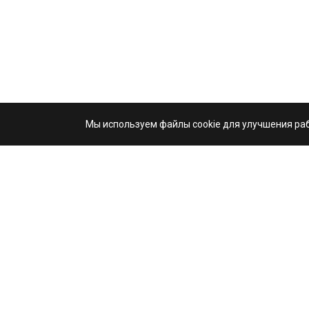
Мы используем файлы cookie для улучшения раб
Ast
О н
+7 (995) 103-99-03
Ва
Свяжитесь с нами
Кл
hello@astrio.ru