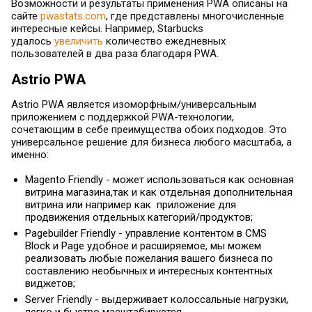
Возможности и результаты применения PWA описаны на
сайте
pwastats.com
, где представлены многочисленные
интересные кейсы. Например, Starbucks
удалось
увеличить
количество ежедневных
пользователей в два раза благодаря PWA.
Astrio PWA
Astrio PWA является изоморфным/универсальным
приложением с поддержкой PWA-технологии,
сочетающим в себе преимущества обоих подходов. Это
универсальное решение для бизнеса любого масштаба
, а
именно:
Magento Friendly - может использоваться как основная
витрина магазина,так и как отдельная дополнительная
витрина или например как приложение для
продвижения отдельных категорий/продуктов;
Pagebuilder Friendly - управление контентом в CMS
Block и Page удобное и расширяемое, мы можем
реализовать любые пожелания вашего бизнеса по
составлению необычных и интересных контентных
виджетов;
Server Friendly - выдерживает колоссальные нагрузки,
легко и быстро масштабируется