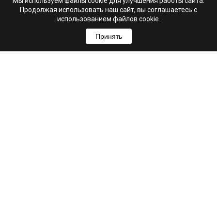
Мы используем файлы cookie для улучшения работы сайта.
Продолжая использовать наш сайт, вы соглашаетесь с
использованием файлов cookie.
Принять
+7 (995) 103-99-03
Свяжитесь с нами
hello@astrio.ru
г. Ульяновск, ул. Рылеева, 21А
Мы в соцсетях