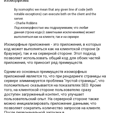
изоморфизма:
By isomorphic we mean that any given line of code (with
notable exceptions) can execute both on the client and the
server.
- Charlie Robbins
Под изоморфностью мы подразумеваем, что любая
данная строка кода (с заметными исключениями) может
выполняться как на клиенте, так и на сервере.
Изоморфные приложения - это приложения, в которых
код может выполняться как на клиентской стороне (в
браузере), так и на серверной стороне. Этот подход
позволяет использовать общий код для обоих частей
приложения, что приносит ряд преимуществ.
Одним из основных преимуществ изоморфных
приложений является то, что при рендеринге страницы на
сервере элиминируется проблема "пустой страницы", что
положительно сказывается на показателях SEO. Кроме
того, на клиентской стороне пользователю сразу
доступен загруженный контент, что улучшает
пользовательский опыт. На серверной стороне также
можно инициализировать приложение данными, что
позволяет сократить количество запросов на клиенте.
После первоначальной загрузки в