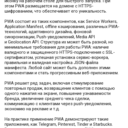
иконку на рабочем столе для быстрого запуска. При
этом PWA размещается на домене с HTTPS-
шифрованием, что обеспечивает его уникальность.
PWA состоит из таких компонентов, как Service Workers,
Application Manifest, offline кэширования, различных PWA-
технологий, адаптивного дизайна, фоновой
синхронизации, Push-уведомлений, Media API
и Geolocation API. Структура их может быть разной, но
минимальные требования для работы PWA: наличие
валидного и защищенного HTTPS-подключения с SSL-
сертификатом, успешная установка сервис-воркера,
правильная и валидная настройка JSON-файла
манифеста. Любой сайт может быть дополнен этими
компонентами и стать прогрессивным веб-приложением.
PWA решает ряд задач, включая стимулирование
повторных продаж, возвращение клиентов с помощью
одного нажатия на экране, повышение узнаваемости
бренда, увеличение среднего чека сделки,
коммуникацию с клиентами через push-уведомления,
экономию на рекламе и т.д.
На практике применение PWA демонстрируют такие
приложения, как Telegram, Pinterest, Tinder и Starbucks.