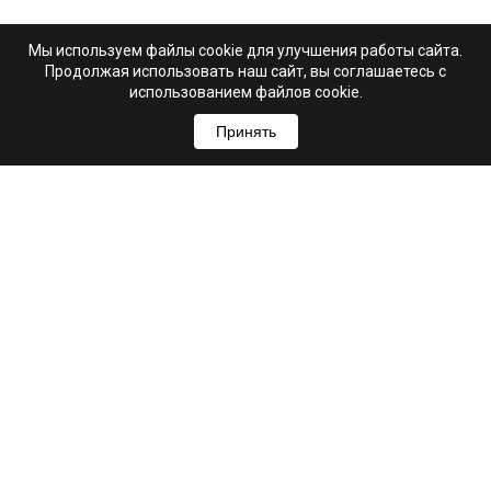
Мы используем файлы cookie для улучшения работы сайта.
Продолжая использовать наш сайт, вы соглашаетесь с
использованием файлов cookie.
Принять
+7 (995) 103-99-03
Свяжитесь с нами
hello@astrio.ru
г. Ульяновск, ул. Рылеева, 21А
Мы в соцсетях