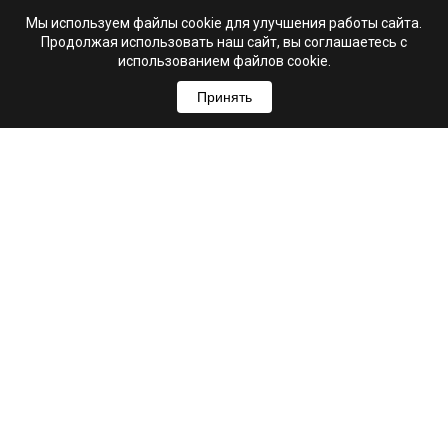
Мы используем файлы cookie для улучшения работы сайта.
Продолжая использовать наш сайт, вы соглашаетесь с
использованием файлов cookie.
Принять
+7 (995) 103-99-03
Свяжитесь с нами
hello@astrio.ru
г. Ульяновск, ул. Рылеева, 21А
Мы в соцсетях