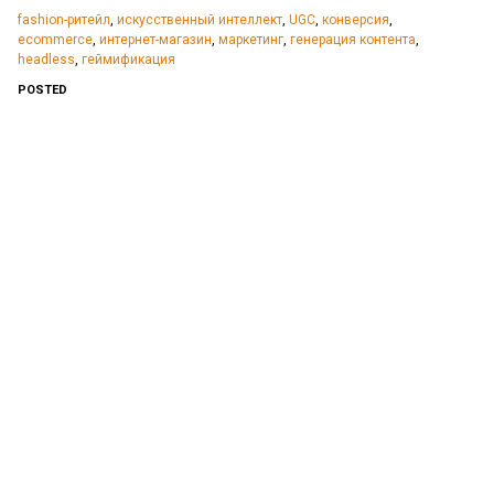
fashion-ритейл
,
искусственный интеллект
,
UGC
,
конверсия
,
ecommerce
,
интернет-магазин
,
маркетинг
,
генерация контента
,
headless
,
геймификация
POSTED